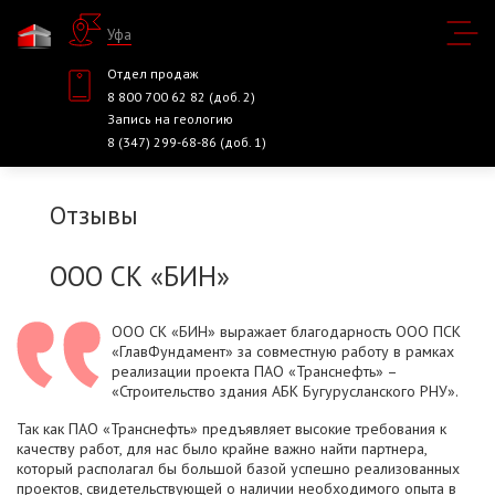
Уфа
Отдел продаж
8 800 700 62 82 (доб. 2)
Запись на геологию
8 (347) 299-68-86 (доб. 1)
Отзывы
ООО СК «БИН»
ООО СК «БИН» выражает благодарность ООО ПСК
«ГлавФундамент» за совместную работу в рамках
реализации проекта ПАО «Транснефть» –
«Строительство здания АБК Бугурусланского РНУ».
Так как ПАО «Транснефть» предъявляет высокие требования к
качеству работ, для нас было крайне важно найти партнера,
который располагал бы большой базой успешно реализованных
проектов, свидетельствующей о наличии необходимого опыта в