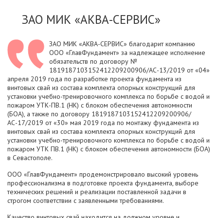
ЗАО МИК «АКВА-СЕРВИС»
ЗАО МИК «АКВА-СЕРВИС» благодарит компанию
ООО «ГлавФундамент» за надлежащее исполнение
обязательств по договору №
1819187103152412209200906/АС-13/2019 от «04»
апреля 2019 года по разработке проекта фундамента из
винтовых свай из состава комплекта опорных конструкций для
установки учебно-тренировочного комплекса по борьбе с водой и
пожаром УТК-ПВ.1 (НК) с блоком обеспечения автономности
(БОА), а также по договору 1819187103152412209200906/
АС-17/2019 от «30» мая 2019 года по монтажу фундамента из
винтовых свай из состава комплекта опорных конструкций для
установки учебно-тренировочного комплекса по борьбе с водой и
пожаром УТК ПВ.1 (НК) с блоком обеспечения автономности (БОА)
в Севастополе.
ООО «ГлавФундамент» продемонстрировало высокий уровень
профессионализма в подготовке проекта фундамента, выборе
технических решений и реализации поставленной задачи в
строгом соответствии с заявленными требованиями.
Качество винтовых свай находится на должном уровне и