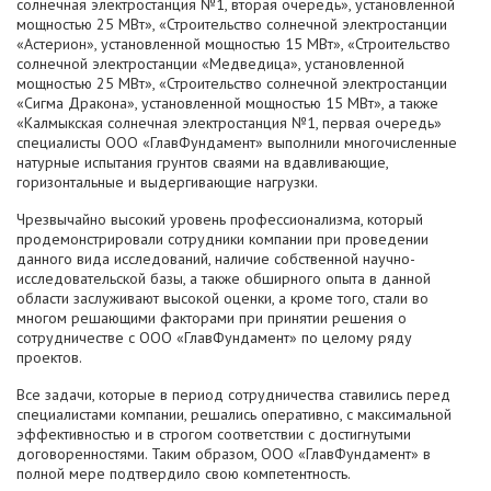
солнечная электростанция №1, вторая очередь», установленной
мощностью 25 МВт», «Строительство солнечной электростанции
«Астерион», установленной мощностью 15 МВт», «Строительство
солнечной электростанции «Медведица», установленной
мощностью 25 МВт», «Строительство солнечной электростанции
«Сигма Дракона», установленной мощностью 15 МВт», а также
«Калмыкская солнечная электростанция №1, первая очередь»
специалисты ООО «ГлавФундамент» выполнили многочисленные
натурные испытания грунтов сваями на вдавливающие,
горизонтальные и выдергивающие нагрузки.
Чрезвычайно высокий уровень профессионализма, который
продемонстрировали сотрудники компании при проведении
данного вида исследований, наличие собственной научно-
исследовательской базы, а также обширного опыта в данной
области заслуживают высокой оценки, а кроме того, стали во
многом решающими факторами при принятии решения о
сотрудничестве с ООО «ГлавФундамент» по целому ряду
проектов.
Все задачи, которые в период сотрудничества ставились перед
специалистами компании, решались оперативно, с максимальной
эффективностью и в строгом соответствии с достигнутыми
договоренностями. Таким образом, ООО «ГлавФундамент» в
полной мере подтвердило свою компетентность.